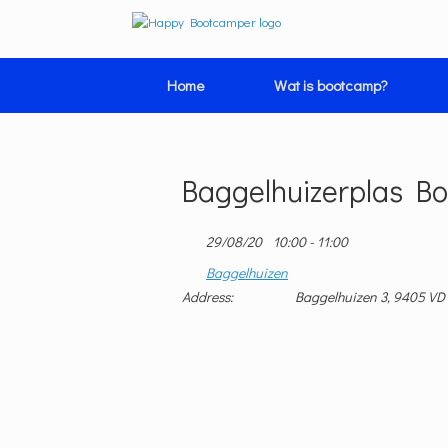
Ga
naar
de
inhoud
Home
Wat is bootcamp?
Baggelhuizerplas B
29/08/20
10:00 - 11:00
Baggelhuizen
Address:
Baggelhuizen 3, 9405 VD