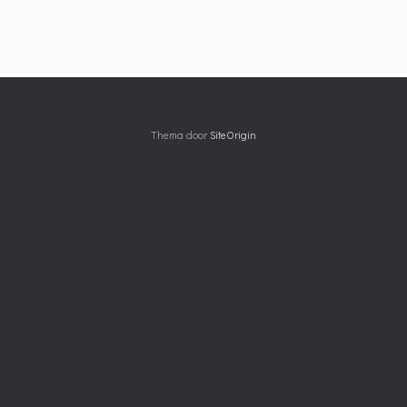
Thema door
SiteOrigin