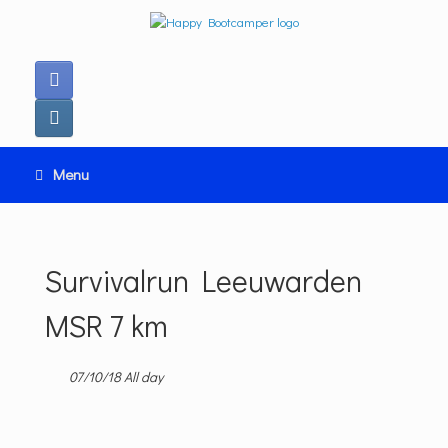
Ga
naar
de
inhoud
Menu
Survivalrun Leeuwarden
MSR 7 km
07/10/18 All day