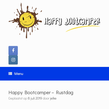
Ga
naar
de
inhoud
Menu
Happy Bootcamper – Rustdag
Geplaatst op
8 juli 2019
door
jelke