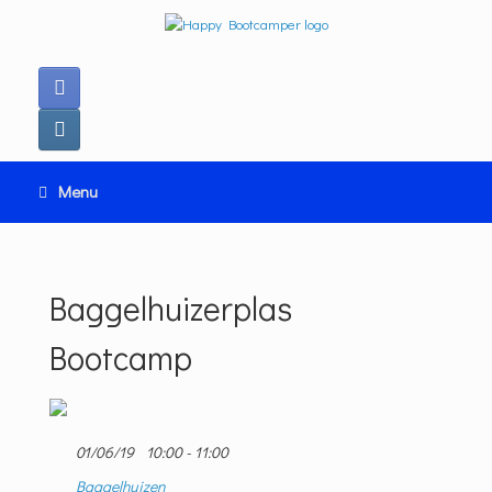
Ga
naar
de
inhoud
Menu
Baggelhuizerplas
Bootcamp
01/06/19
10:00 - 11:00
Baggelhuizen