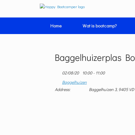
Ga
naar
de
inhoud
Home
Wat is bootcamp?
Baggelhuizerplas B
02/08/20
10:00 - 11:00
Baggelhuizen
Address:
Baggelhuizen 3, 9405 VD