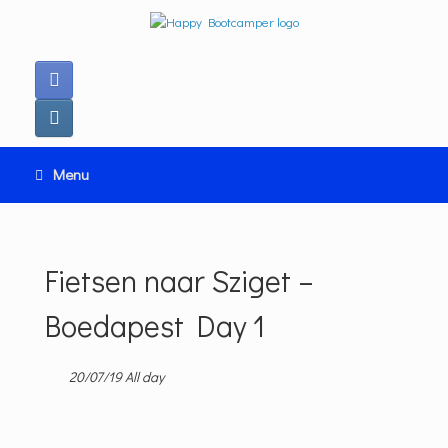
Ga
naar
de
inhoud
Menu
Fietsen naar Sziget –
Boedapest Day 1
20/07/19 All day