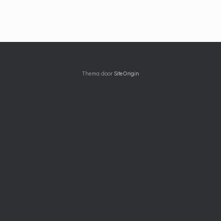
Thema door
SiteOrigin