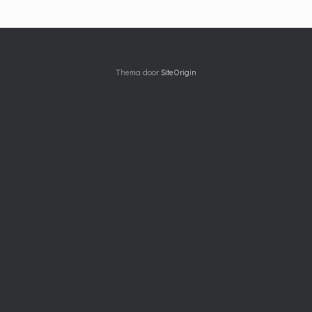
Thema door
SiteOrigin