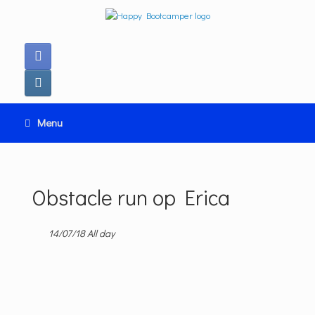
Ga
naar
de
inhoud
Menu
Obstacle run op Erica
14/07/18 All day