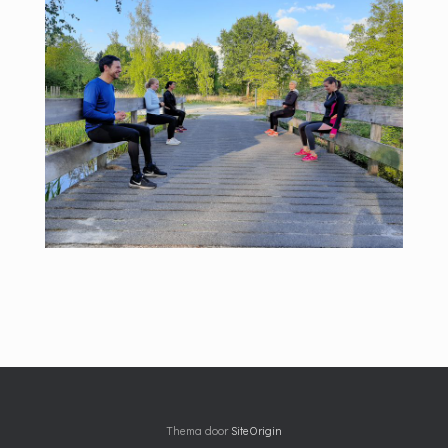
Thema door
SiteOrigin