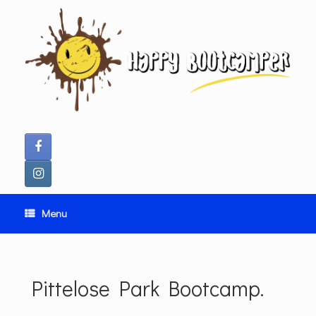
Ga
naar
de
inhoud
Menu
Pittelose Park Bootcamp.