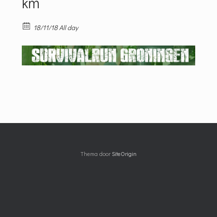
km
18/11/18 All day
Thema door
SiteOrigin