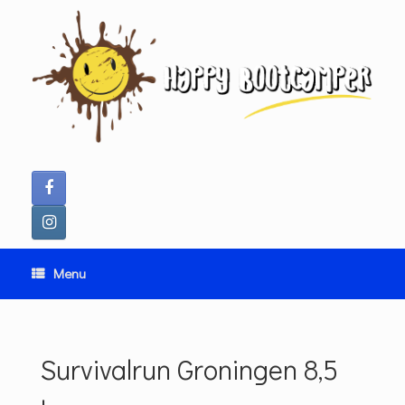
Ga
naar
de
inhoud
Menu
Survivalrun Groningen 8,5