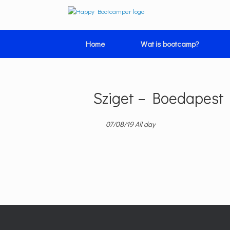
Ga
naar
de
inhoud
Home
Wat is bootcamp?
Sziget – Boedapest 
07/08/19 All day